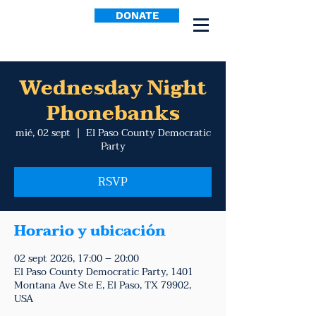
DONATE
Wednesday Night
Phonebanks
mié, 02 sept
  |  
El Paso County Democratic
Party
RSVP
Horario y ubicación
02 sept 2026, 17:00 – 20:00
El Paso County Democratic Party, 1401
Montana Ave Ste E, El Paso, TX 79902,
USA